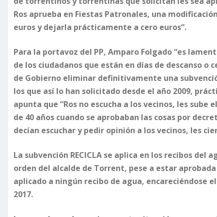
de torrentinos y torrentinas que solicitan les sea a
Ros aprueba en Fiestas Patronales, una modificación
euros y dejarla prácticamente a cero euros”.
Para la portavoz del PP, Amparo Folgado “es lamenta
de los ciudadanos que están en días de descanso o c
de Gobierno eliminar definitivamente una subvenci
los que así lo han solicitado desde el año 2009, prá
apunta que “Ros no escucha a los vecinos, les sube e
de 40 años cuando se aprobaban las cosas por decre
decían escuchar y pedir opinión a los vecinos, les ci
La subvención RECICLA se aplica en los recibos del a
orden del alcalde de Torrent, pese a estar aprobada
aplicado a ningún recibo de agua, encareciéndose el 
2017.