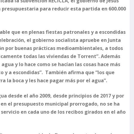
plicada la subvención RECICLA, el gobierno de Jesús
 presupuestaria para reducir esta partida en 600.000
ble que en plenas fiestas patronales y a escondidas
elebración, el gobierno socialista apruebe en Junta
ón por buenas prácticas medioambientales, a todos
cticamente todas las viviendas de Torrent”. Además
l agua y lo hace como se hacían las cosas hace más
to y a escondidas”. También afirma que “los que
erra la boca y les hace pagar más por el agua”.
gua desde el año 2009, desde principios de 2017 y por
 en el presupuesto municipal prorrogado, no se ha
servicio en cada uno de los recibos girados en el año