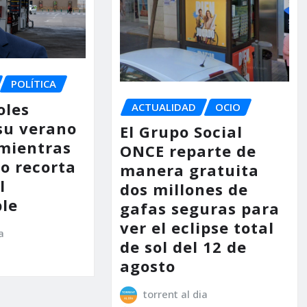
POLÍTICA
oles
ACTUALIDAD
OCIO
su verano
El Grupo Social
mientras
ONCE reparte de
no recorta
manera gratuita
l
dos millones de
le
gafas seguras para
ver el eclipse total
a
de sol del 12 de
agosto
torrent al dia