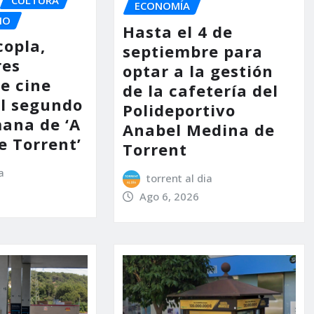
ECONOMÍA
IO
Hasta el 4 de
copla,
septiembre para
res
optar a la gestión
e cine
de la cafetería del
l segundo
Polideportivo
mana de ‘A
Anabel Medina de
e Torrent’
Torrent
a
torrent al dia
Ago 6, 2026