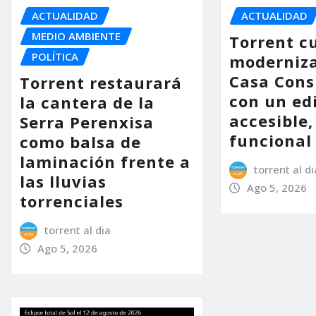
ACTUALIDAD
ACTUALIDAD
MEDIO AMBIENTE
Torrent c
POLÍTICA
moderniza
Casa Consi
Torrent restaurará
con un ed
la cantera de la
accesible,
Serra Perenxisa
funcional
como balsa de
laminación frente a
torrent al di
las lluvias
Ago 5, 2026
torrenciales
torrent al dia
Ago 5, 2026