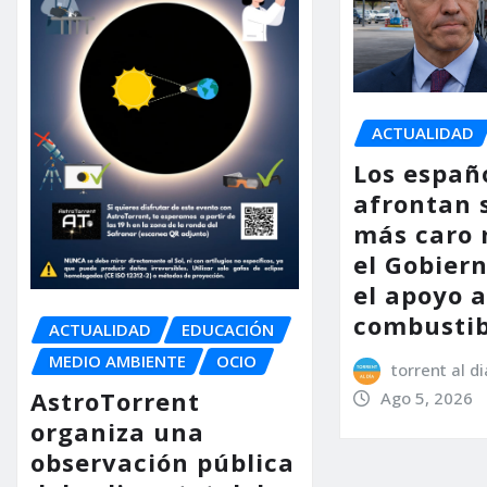
ACTUALIDAD
Los españ
afrontan 
más caro 
el Gobier
el apoyo a
combustib
ACTUALIDAD
EDUCACIÓN
MEDIO AMBIENTE
OCIO
torrent al di
AstroTorrent
Ago 5, 2026
organiza una
observación pública