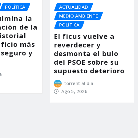
POLÍTICA
ACTUALIDAD
MEDIO AMBIENTE
ulmina la
POLÍTICA
ción de la
storial
El ficus vuelve a
ificio más
reverdecer y
 seguro y
desmonta el bulo
del PSOE sobre su
supuesto deterioro
a
torrent al dia
Ago 5, 2026