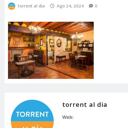
torrent al dia
Ago 24, 2024
0
torrent al dia
Web: