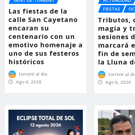
FIESTAS
OC
Las fiestas de la
calle San Cayetano
Tributos, 
encaran su
magia y t
centenario con un
sesiones d
emotivo homenaje a
marcará e
uno de sus festeros
fin de se
históricos
la Lluna d
torrent al dia
torrent al di
Ago 6, 2026
Ago 6, 2026