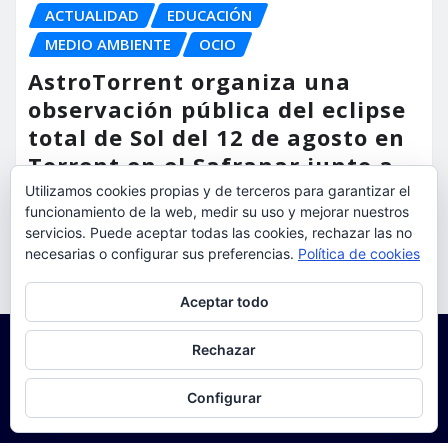
ACTUALIDAD
EDUCACIÓN
MEDIO AMBIENTE
OCIO
AstroTorrent organiza una
observación pública del eclipse
total de Sol del 12 de agosto en
Torrent en el Safranar junto a
las vías del AVE
Utilizamos cookies propias y de terceros para garantizar el
funcionamiento de la web, medir su uso y mejorar nuestros
torrent al dia
Ago 5, 2026
servicios. Puede aceptar todas las cookies, rechazar las no
necesarias o configurar sus preferencias.
Política de cookies
Privacidad y cookies: este sitio usa cookies. Si continúas navegando
Aceptar todo
por él, aceptas su uso.
Para obtener más información, incluido cómo gestionar las cookies,
Rechazar
consulta:
Política de cookies
Configurar