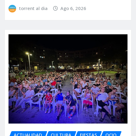
torrent al dia
Ago 6, 2026
ACTUALIDAD
CULTURA
FIESTAS
OCIO