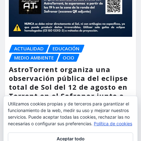
ACTUALIDAD
EDUCACIÓN
MEDIO AMBIENTE
OCIO
AstroTorrent organiza una
observación pública del eclipse
total de Sol del 12 de agosto en
Torrent en el Safranar junto a
las vías del AVE
Utilizamos cookies propias y de terceros para garantizar el
funcionamiento de la web, medir su uso y mejorar nuestros
torrent al dia
Ago 5, 2026
servicios. Puede aceptar todas las cookies, rechazar las no
necesarias o configurar sus preferencias.
Política de cookies
Privacidad y cookies: este sitio usa cookies. Si continúas navegando
Aceptar todo
por él, aceptas su uso.