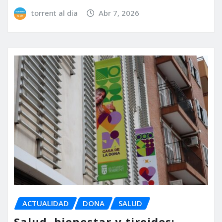
torrent al dia
Abr 7, 2026
ACTUALIDAD
DONA
SALUD
Salud, bienestar y tiroides: