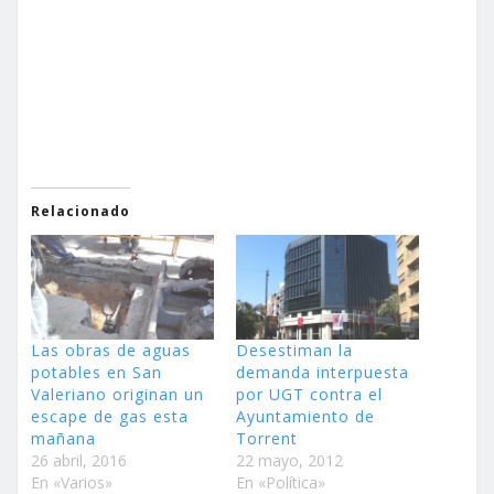
Relacionado
Las obras de aguas
Desestiman la
potables en San
demanda interpuesta
Valeriano originan un
por UGT contra el
escape de gas esta
Ayuntamiento de
mañana
Torrent
26 abril, 2016
22 mayo, 2012
En «Varios»
En «Política»