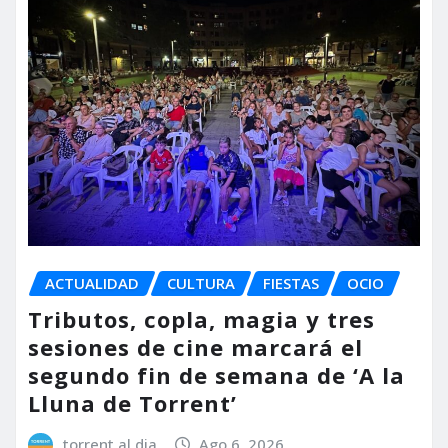
ACTUALIDAD
CULTURA
FIESTAS
OCIO
Tributos, copla, magia y tres
sesiones de cine marcará el
segundo fin de semana de ‘A la
Lluna de Torrent’
torrent al dia
Ago 6, 2026