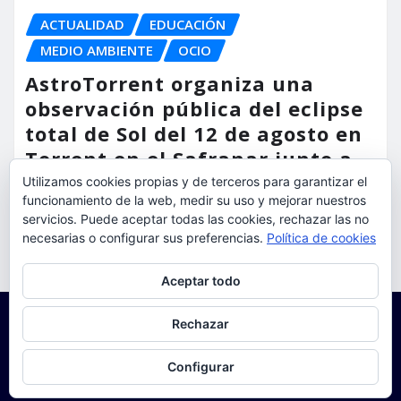
ACTUALIDAD
EDUCACIÓN
MEDIO AMBIENTE
OCIO
AstroTorrent organiza una
observación pública del eclipse
total de Sol del 12 de agosto en
Torrent en el Safranar junto a
las vías del AVE
Utilizamos cookies propias y de terceros para garantizar el
funcionamiento de la web, medir su uso y mejorar nuestros
torrent al dia
Ago 5, 2026
servicios. Puede aceptar todas las cookies, rechazar las no
necesarias o configurar sus preferencias.
Política de cookies
Privacidad y cookies: este sitio usa cookies. Si continúas navegando
Aceptar todo
por él, aceptas su uso.
Para obtener más información, incluido cómo gestionar las cookies,
Rechazar
consulta:
Política de cookies
Configurar