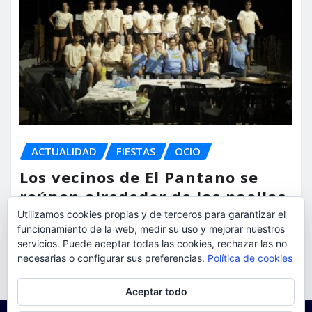
ACTUALIDAD
FIESTAS
OCIO
Los vecinos de El Pantano se
reúnen alrededor de las paellas
para celebrar sus fiestas
Utilizamos cookies propias y de terceros para garantizar el
funcionamiento de la web, medir su uso y mejorar nuestros
servicios. Puede aceptar todas las cookies, rechazar las no
torrent al dia
Ago 9, 2026
necesarias o configurar sus preferencias.
Política de cookies
Privacidad y cookies: este sitio usa cookies. Si continúas navegando
Aceptar todo
por él, aceptas su uso.