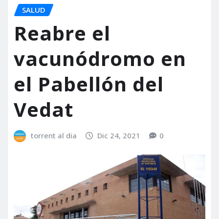
SALUD
Reabre el
vacunódromo en
el Pabellón del
Vedat
torrent al dia
Dic 24, 2021
0