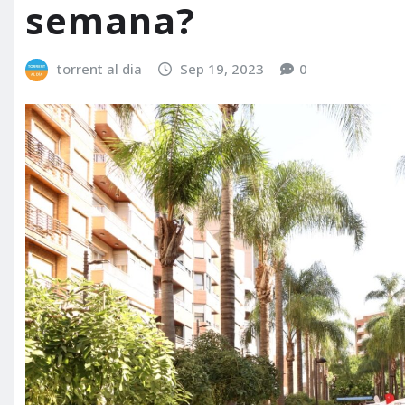
semana?
torrent al dia
Sep 19, 2023
0