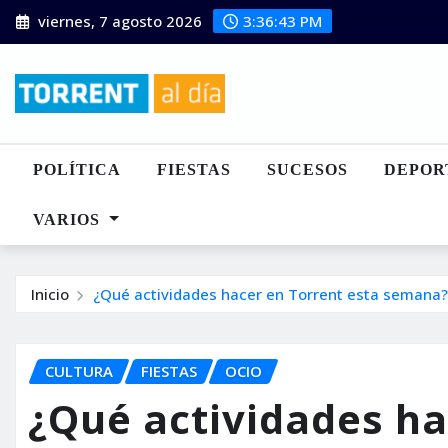
Saltar
viernes, 7 agosto 2026
3:36:45 PM
al
contenido
POLÍTICA
FIESTAS
SUCESOS
DEPOR
VARIOS
Inicio
¿Qué actividades hacer en Torrent esta semana?
CULTURA
FIESTAS
OCIO
¿Qué actividades ha