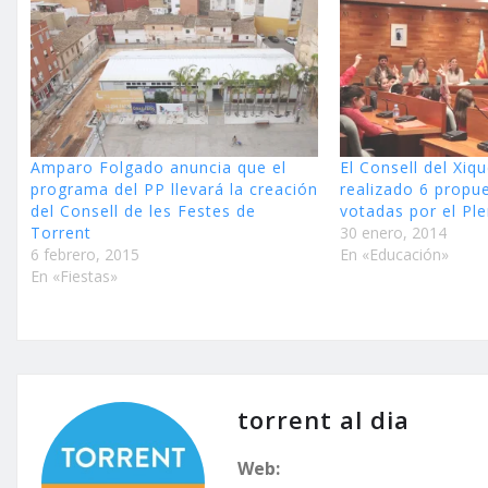
Amparo Folgado anuncia que el
El Consell del Xiq
programa del PP llevará la creación
realizado 6 propu
del Consell de les Festes de
votadas por el Pl
Torrent
30 enero, 2014
6 febrero, 2015
En «Educación»
En «Fiestas»
torrent al dia
Web: