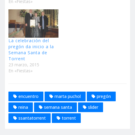
En «Fiestas»
La celebración del
pregón da inicio a la
Semana Santa de
Torrent
23 marzo, 2015
En «Fiestas»
encuentro
marta puchol
pregón
reina
semana santa
slider
ssantatorrent
torrent