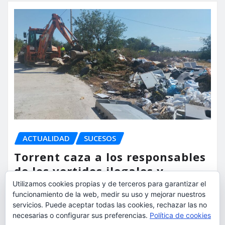
ACTUALIDAD
SUCESOS
Torrent caza a los responsables
de los vertidos ilegales y
endurece las sanciones
Utilizamos cookies propias y de terceros para garantizar el
funcionamiento de la web, medir su uso y mejorar nuestros
servicios. Puede aceptar todas las cookies, rechazar las no
torrent al dia
Ago 7, 2026
necesarias o configurar sus preferencias.
Política de cookies