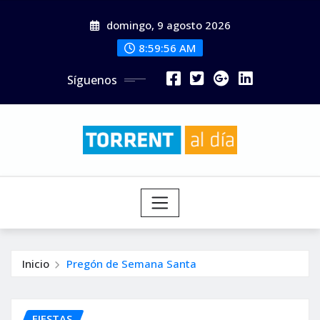
Saltar
domingo, 9 agosto 2026
al
contenido
8:59:57 AM
Síguenos
Inicio
Pregón de Semana Santa
FIESTAS