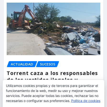
ACTUALIDAD
SUCESOS
Torrent caza a los responsables
de los vertidos ilegales y
endurece las sanciones
Utilizamos cookies propias y de terceros para garantizar el
funcionamiento de la web, medir su uso y mejorar nuestros
torrent al dia
Ago 7, 2026
servicios. Puede aceptar todas las cookies, rechazar las no
necesarias o configurar sus preferencias.
Política de cookies