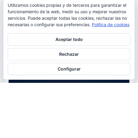
Utilizamos cookies propias y de terceros para garantizar el
funcionamiento de la web, medir su uso y mejorar nuestros
servicios. Puede aceptar todas las cookies, rechazar las no
necesarias o configurar sus preferencias.
Política de cookies
Privacidad y cookies: este sitio usa cookies. Si continúas navegando
Aceptar todo
por él, aceptas su uso.
Para obtener más información, incluido cómo gestionar las cookies,
Rechazar
consulta:
Política de cookies
Configurar
ACTUALIDAD
EDUCACIÓN
MEDIO AMBIENTE
OCIO
AstroTorrent organiza una
observación pública del eclipse
total de Sol del 12 de agosto en