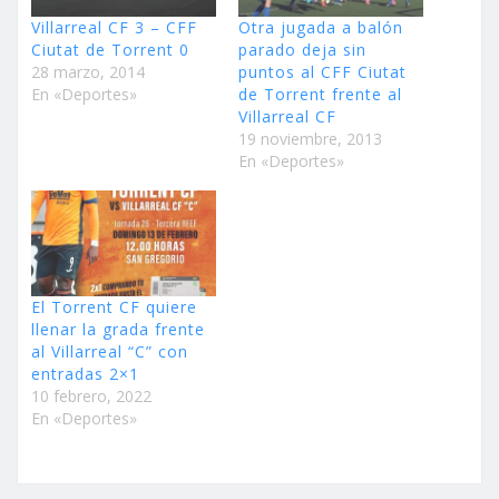
Villarreal CF 3 – CFF
Otra jugada a balón
Ciutat de Torrent 0
parado deja sin
28 marzo, 2014
puntos al CFF Ciutat
En «Deportes»
de Torrent frente al
Villarreal CF
19 noviembre, 2013
En «Deportes»
El Torrent CF quiere
llenar la grada frente
al Villarreal “C” con
entradas 2×1
10 febrero, 2022
En «Deportes»