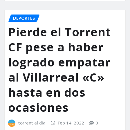
DEPORTES
Pierde el Torrent
CF pese a haber
logrado empatar
al Villarreal «C»
hasta en dos
ocasiones
torrent al dia
Feb 14, 2022
0