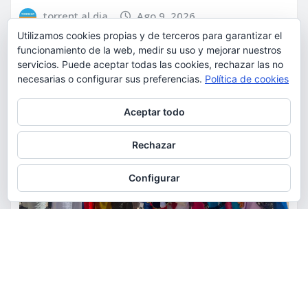
torrent al dia
Ago 9, 2026
Utilizamos cookies propias y de terceros para garantizar el
funcionamiento de la web, medir su uso y mejorar nuestros
servicios. Puede aceptar todas las cookies, rechazar las no
necesarias o configurar sus preferencias.
Política de cookies
Privacidad y cookies: este sitio usa cookies. Si continúas navegando
Aceptar todo
por él, aceptas su uso.
Para obtener más información, incluido cómo gestionar las cookies,
Rechazar
consulta:
Política de cookies
Configurar
ACTUALIDAD
CULTURA
FIESTAS