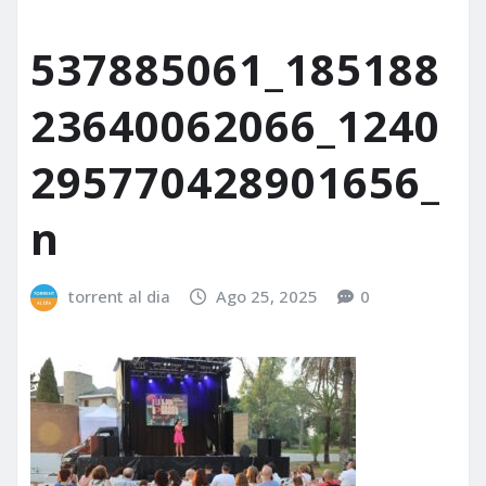
537885061_185188
23640062066_1240
295770428901656_
n
torrent al dia
Ago 25, 2025
0