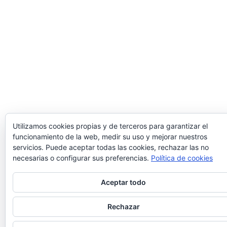
Utilizamos cookies propias y de terceros para garantizar el
funcionamiento de la web, medir su uso y mejorar nuestros
servicios. Puede aceptar todas las cookies, rechazar las no
necesarias o configurar sus preferencias.
Política de cookies
Privacidad y cookies: este sitio usa cookies. Si continúas navegando por é
Aceptar todo
aceptas su uso.
Para obtener más información, incluido cómo gestionar las cookies,
Rechazar
consulta:
Política de cookies