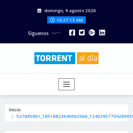
Saltar
domingo, 9 agosto 2026
al
contenido
10:27:14 AM
Síguenos
Inicio
537885061_18518823640062066_1240295770428901