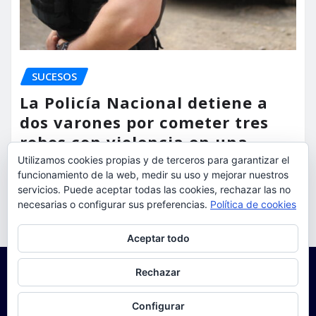
SUCESOS
La Policía Nacional detiene a
dos varones por cometer tres
robos con violencia en una
misma mañana
Utilizamos cookies propias y de terceros para garantizar el
funcionamiento de la web, medir su uso y mejorar nuestros
torrent al dia
Ago 7, 2026
servicios. Puede aceptar todas las cookies, rechazar las no
necesarias o configurar sus preferencias.
Política de cookies
Privacidad y cookies: este sitio usa cookies. Si continúas navegando
Aceptar todo
por él, aceptas su uso.
Para obtener más información, incluido cómo gestionar las cookies,
Rechazar
consulta:
Política de cookies
Configurar