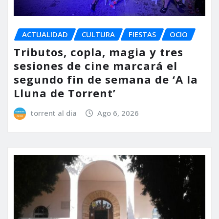
ACTUALIDAD
CULTURA
FIESTAS
OCIO
Tributos, copla, magia y tres
sesiones de cine marcará el
segundo fin de semana de ‘A la
Lluna de Torrent’
torrent al dia
Ago 6, 2026