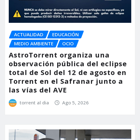
ACTUALIDAD
EDUCACIÓN
MEDIO AMBIENTE
OCIO
AstroTorrent organiza una
observación pública del eclipse
total de Sol del 12 de agosto en
Torrent en el Safranar junto a
las vías del AVE
torrent al dia
Ago 5, 2026