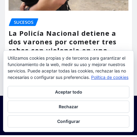
SUCESOS
La Policía Nacional detiene a
dos varones por cometer tres
robos con violencia en una
misma mañana
Utilizamos cookies propias y de terceros para garantizar el
funcionamiento de la web, medir su uso y mejorar nuestros
servicios. Puede aceptar todas las cookies, rechazar las no
torrent al dia
Ago 7, 2026
necesarias o configurar sus preferencias.
Política de cookies
Privacidad y cookies: este sitio usa cookies. Si continúas navegando
Aceptar todo
por él, aceptas su uso.
Para obtener más información, incluido cómo gestionar las cookies,
Rechazar
consulta:
Política de cookies
Configurar