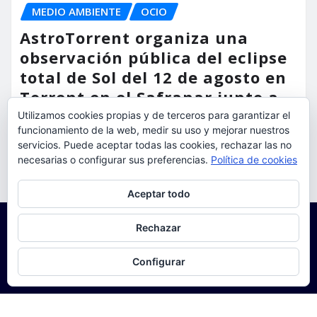
MEDIO AMBIENTE
OCIO
AstroTorrent organiza una
observación pública del eclipse
total de Sol del 12 de agosto en
Torrent en el Safranar junto a
las vías del AVE
Utilizamos cookies propias y de terceros para garantizar el
funcionamiento de la web, medir su uso y mejorar nuestros
servicios. Puede aceptar todas las cookies, rechazar las no
torrent al dia
Ago 5, 2026
necesarias o configurar sus preferencias.
Política de cookies
Privacidad y cookies: este sitio usa cookies. Si continúas navegando
Aceptar todo
por él, aceptas su uso.
Para obtener más información, incluido cómo gestionar las cookies,
Rechazar
consulta:
Política de cookies
Configurar
Copyright © 2025 | Funciona con
WordPress
|
Seattle