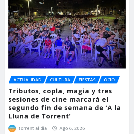
ACTUALIDAD
CULTURA
FIESTAS
OCIO
Tributos, copla, magia y tres
sesiones de cine marcará el
segundo fin de semana de ‘A la
Lluna de Torrent’
torrent al dia
Ago 6, 2026