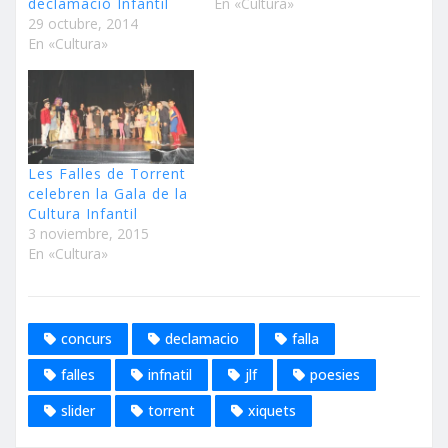
declamació Infantil
En «Cultura»
29 octubre, 2014
En «Cultura»
Les Falles de Torrent
celebren la Gala de la
Cultura Infantil
3 noviembre, 2015
En «Cultura»
concurs
declamacio
falla
falles
infnatil
jlf
poesies
slider
torrent
xiquets