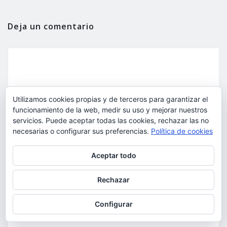
Deja un comentario
Utilizamos cookies propias y de terceros para garantizar el
funcionamiento de la web, medir su uso y mejorar nuestros
servicios. Puede aceptar todas las cookies, rechazar las no
necesarias o configurar sus preferencias.
Política de cookies
Privacidad y cookies: este sitio usa cookies. Si continúas navegando
Aceptar todo
por él, aceptas su uso.
Para obtener más información, incluido cómo gestionar las cookies,
Rechazar
consulta:
Política de cookies
Configurar