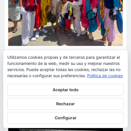
ACTUALIDAD
CULTURA
FIESTAS
Utilizamos cookies propias y de terceros para garantizar el
funcionamiento de la web, medir su uso y mejorar nuestros
La comunidad ecuatoriana de
servicios. Puede aceptar todas las cookies, rechazar las no
Torrent celebra la festividad de
necesarias o configurar sus preferencias.
Política de cookies
la Virgen del Cisne
Privacidad y cookies: este sitio usa cookies. Si continúas navegando
Aceptar todo
por él, aceptas su uso.
torrent al dia
Ago 9, 2026
Para obtener más información, incluido cómo gestionar las cookies,
Rechazar
consulta:
Política de cookies
Configurar