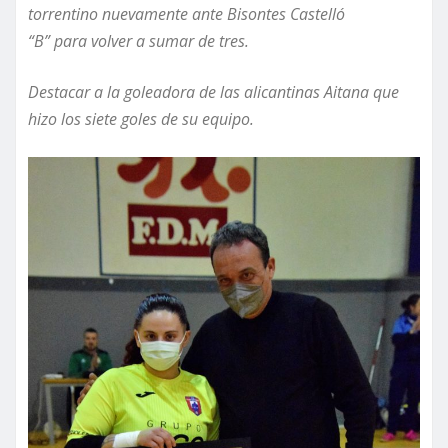
torrentino nuevamente ante Bisontes Castelló
“B”
para
volver a sumar de tres.
Destacar a la goleadora de las alicantinas Aitana que
hizo los siete goles de su equipo.