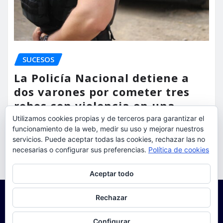
SUCESOS
La Policía Nacional detiene a
dos varones por cometer tres
robos con violencia en una
misma mañana
Utilizamos cookies propias y de terceros para garantizar el
funcionamiento de la web, medir su uso y mejorar nuestros
torrent al dia
Ago 7, 2026
servicios. Puede aceptar todas las cookies, rechazar las no
necesarias o configurar sus preferencias.
Política de cookies
Privacidad y cookies: este sitio usa cookies. Si continúas navegando
Aceptar todo
por él, aceptas su uso.
Para obtener más información, incluido cómo gestionar las cookies,
Rechazar
consulta:
Política de cookies
Configurar