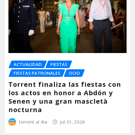
ACTUALIDAD
FIESTAS
FIESTAS PATRONALES
OCIO
Torrent finaliza las fiestas con
los actos en honor a Abdón y
Senen y una gran mascletà
nocturna
torrent al dia
Jul 31, 2026