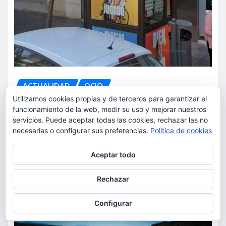
ACTUALIDAD
OCIO
Utilizamos cookies propias y de terceros para garantizar el
El Grupo Social ONCE reparte de
funcionamiento de la web, medir su uso y mejorar nuestros
manera gratuita dos millones
servicios. Puede aceptar todas las cookies, rechazar las no
de gafas seguras para ver el
necesarias o configurar sus preferencias.
Política de cookies
eclipse total de sol del 12 de
Privacidad y cookies: este sitio usa cookies. Si continúas navegando
Aceptar todo
agosto
por él, aceptas su uso.
Para obtener más información, incluido cómo gestionar las cookies,
Rechazar
torrent al dia
Ago 5, 2026
consulta:
Política de cookies
Configurar