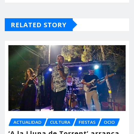
RELATED STORY
ACTUALIDAD
CULTURA
FIESTAS
OCIO
‘A la Lluna de Torrent’ arranca