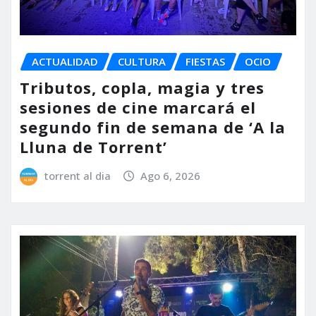
ACTUALIDAD
CULTURA
FIESTAS
OCIO
Tributos, copla, magia y tres
sesiones de cine marcará el
segundo fin de semana de ‘A la
Lluna de Torrent’
torrent al dia
Ago 6, 2026