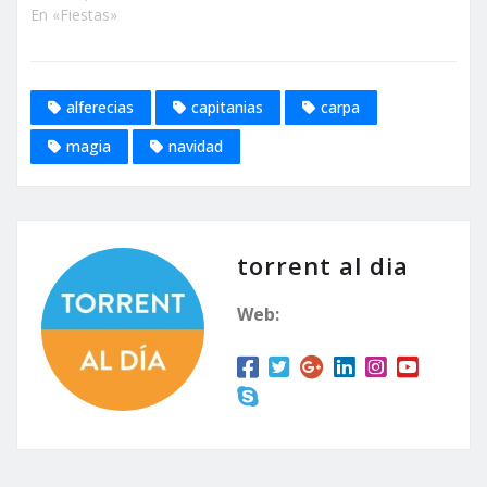
En «Fiestas»
alferecias
capitanias
carpa
magia
navidad
torrent al dia
Web: