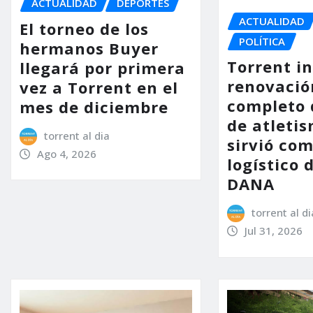
ACTUALIDAD
DEPORTES
ACTUALIDAD
El torneo de los
POLÍTICA
hermanos Buyer
Torrent in
llegará por primera
renovació
vez a Torrent en el
completo 
mes de diciembre
de atleti
torrent al dia
sirvió co
Ago 4, 2026
logístico 
DANA
torrent al di
Jul 31, 2026