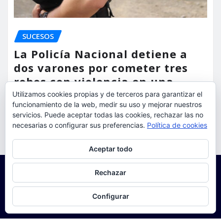
SUCESOS
La Policía Nacional detiene a
dos varones por cometer tres
robos con violencia en una
misma mañana
Utilizamos cookies propias y de terceros para garantizar el
funcionamiento de la web, medir su uso y mejorar nuestros
servicios. Puede aceptar todas las cookies, rechazar las no
torrent al dia
Ago 7, 2026
necesarias o configurar sus preferencias.
Política de cookies
Privacidad y cookies: este sitio usa cookies. Si continúas navegando
Aceptar todo
por él, aceptas su uso.
Para obtener más información, incluido cómo gestionar las cookies,
Rechazar
consulta:
Política de cookies
Configurar