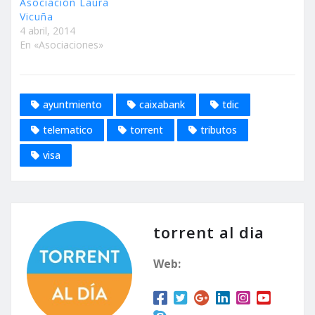
Asociación Laura
Vicuña
4 abril, 2014
En «Asociaciones»
ayuntmiento
caixabank
tdic
telematico
torrent
tributos
visa
torrent al dia
Web: