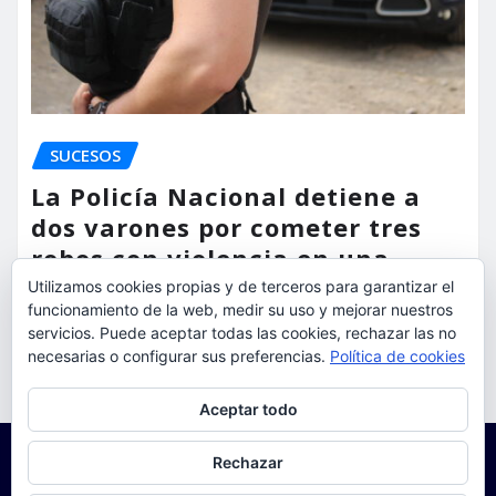
SUCESOS
La Policía Nacional detiene a
dos varones por cometer tres
robos con violencia en una
misma mañana
Utilizamos cookies propias y de terceros para garantizar el
funcionamiento de la web, medir su uso y mejorar nuestros
torrent al dia
Ago 7, 2026
servicios. Puede aceptar todas las cookies, rechazar las no
necesarias o configurar sus preferencias.
Política de cookies
Privacidad y cookies: este sitio usa cookies. Si continúas navegando
Aceptar todo
por él, aceptas su uso.
Para obtener más información, incluido cómo gestionar las cookies,
Rechazar
consulta:
Política de cookies