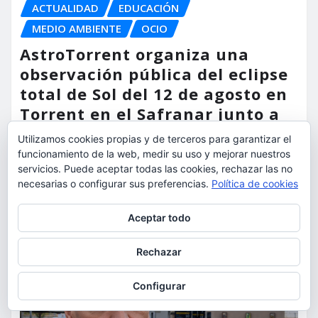
ACTUALIDAD
EDUCACIÓN
MEDIO AMBIENTE
OCIO
AstroTorrent organiza una
observación pública del eclipse
total de Sol del 12 de agosto en
Torrent en el Safranar junto a
las vías del AVE
Utilizamos cookies propias y de terceros para garantizar el
funcionamiento de la web, medir su uso y mejorar nuestros
torrent al dia
Ago 5, 2026
servicios. Puede aceptar todas las cookies, rechazar las no
necesarias o configurar sus preferencias.
Política de cookies
Privacidad y cookies: este sitio usa cookies. Si continúas navegando
Aceptar todo
por él, aceptas su uso.
Para obtener más información, incluido cómo gestionar las cookies,
Rechazar
consulta:
Política de cookies
Configurar