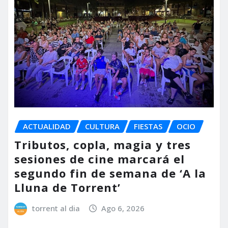
ACTUALIDAD
CULTURA
FIESTAS
OCIO
Tributos, copla, magia y tres
sesiones de cine marcará el
segundo fin de semana de ‘A la
Lluna de Torrent’
torrent al dia
Ago 6, 2026