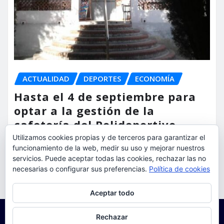
ACTUALIDAD
DEPORTES
ECONOMÍA
Hasta el 4 de septiembre para
optar a la gestión de la
cafetería del Polideportivo
Anabel Medina de Torrent
Utilizamos cookies propias y de terceros para garantizar el
funcionamiento de la web, medir su uso y mejorar nuestros
servicios. Puede aceptar todas las cookies, rechazar las no
torrent al dia
Ago 6, 2026
necesarias o configurar sus preferencias.
Política de cookies
Privacidad y cookies: este sitio usa cookies. Si continúas navegando
Aceptar todo
por él, aceptas su uso.
Para obtener más información, incluido cómo gestionar las cookies,
Rechazar
consulta:
Política de cookies