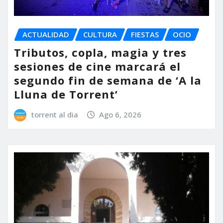
ACTUALIDAD
CULTURA
FIESTAS
OCIO
Tributos, copla, magia y tres
sesiones de cine marcará el
segundo fin de semana de ‘A la
Lluna de Torrent’
torrent al dia
Ago 6, 2026