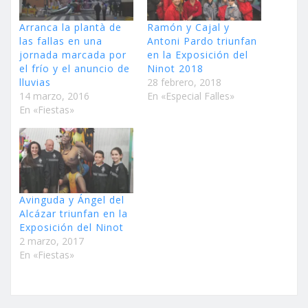
Arranca la plantà de
Ramón y Cajal y
las fallas en una
Antoni Pardo triunfan
jornada marcada por
en la Exposición del
el frío y el anuncio de
Ninot 2018
lluvias
28 febrero, 2018
14 marzo, 2016
En «Especial Falles»
En «Fiestas»
Avinguda y Ángel del
Alcázar triunfan en la
Exposición del Ninot
2 marzo, 2017
En «Fiestas»