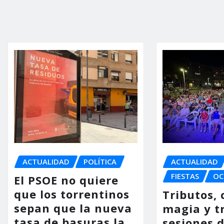
ACTUALIDAD
POLÍTICA
ACTUALIDAD
FIESTAS
OC
El PSOE no quiere
que los torrentinos
Tributos, 
sepan que la nueva
magia y t
tasa de basuras la
sesiones d