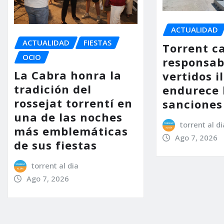
ACTUALIDAD
ACTUALIDAD
FIESTAS
Torrent ca
OCIO
responsab
La Cabra honra la
vertidos i
tradición del
endurece 
rossejat torrentí en
sanciones
una de las noches
torrent al di
más emblemáticas
Ago 7, 2026
de sus fiestas
torrent al dia
Ago 7, 2026