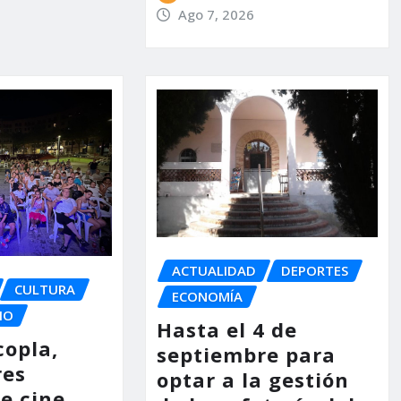
Ago 7, 2026
ACTUALIDAD
DEPORTES
CULTURA
ECONOMÍA
IO
Hasta el 4 de
copla,
septiembre para
res
optar a la gestión
e cine