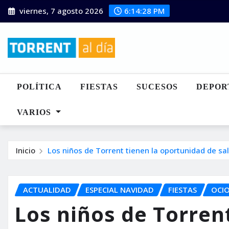
Saltar
viernes, 7 agosto 2026
6:14:30 PM
al
contenido
POLÍTICA
FIESTAS
SUCESOS
DEPOR
VARIOS
Inicio
Los niños de Torrent tienen la oportunidad de sa
ACTUALIDAD
ESPECIAL NAVIDAD
FIESTAS
OCI
Los niños de Torrent