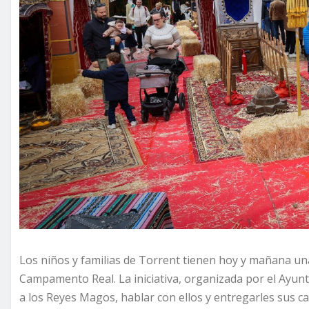
Los niños y familias de Torrent tienen hoy y mañana una
Campamento Real. La iniciativa, organizada por el Ayu
a los Reyes Magos, hablar con ellos y entregarles sus ca