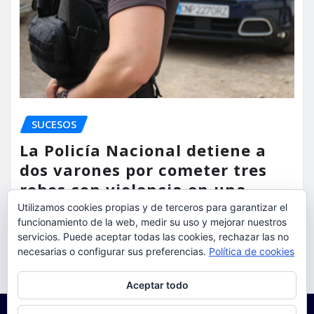
SUCESOS
La Policía Nacional detiene a
dos varones por cometer tres
robos con violencia en una
misma mañana
Utilizamos cookies propias y de terceros para garantizar el
funcionamiento de la web, medir su uso y mejorar nuestros
torrent al dia
Ago 7, 2026
servicios. Puede aceptar todas las cookies, rechazar las no
necesarias o configurar sus preferencias.
Política de cookies
Privacidad y cookies: este sitio usa cookies. Si continúas navegando
Aceptar todo
por él, aceptas su uso.