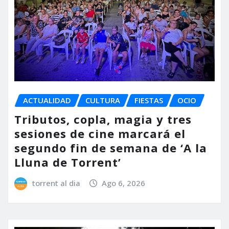
ACTUALIDAD
CULTURA
FIESTAS
OCIO
Tributos, copla, magia y tres
sesiones de cine marcará el
segundo fin de semana de ‘A la
Lluna de Torrent’
torrent al dia
Ago 6, 2026