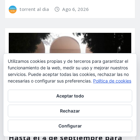
torrent al dia
Ago 6, 2026
Utilizamos cookies propias y de terceros para garantizar el
funcionamiento de la web, medir su uso y mejorar nuestros
servicios. Puede aceptar todas las cookies, rechazar las no
necesarias o configurar sus preferencias.
Política de cookies
Privacidad y cookies: este sitio usa cookies. Si continúas navegando
Aceptar todo
por él, aceptas su uso.
Para obtener más información, incluido cómo gestionar las cookies,
Rechazar
consulta:
Política de cookies
ACTUALIDAD
DEPORTES
ECONOMÍA
Configurar
Hasta el 4 de septiembre para