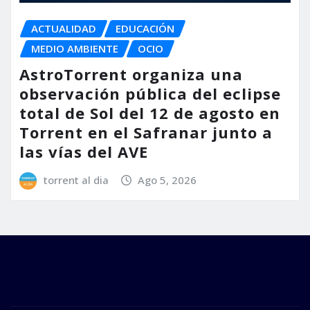
ACTUALIDAD
EDUCACIÓN
MEDIO AMBIENTE
OCIO
AstroTorrent organiza una
observación pública del eclipse
total de Sol del 12 de agosto en
Torrent en el Safranar junto a
las vías del AVE
torrent al dia
Ago 5, 2026