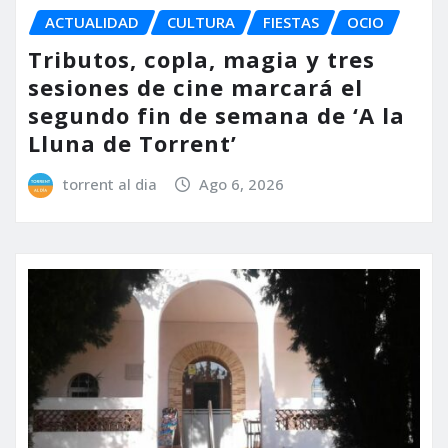
ACTUALIDAD
CULTURA
FIESTAS
OCIO
Tributos, copla, magia y tres
sesiones de cine marcará el
segundo fin de semana de ‘A la
Lluna de Torrent’
torrent al dia
Ago 6, 2026