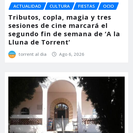
ACTUALIDAD
CULTURA
FIESTAS
OCIO
Tributos, copla, magia y tres
sesiones de cine marcará el
segundo fin de semana de ‘A la
Lluna de Torrent’
torrent al dia
Ago 6, 2026