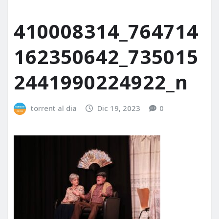
410008314_764714
162350642_735015
2441990224922_n
torrent al dia
Dic 19, 2023
0