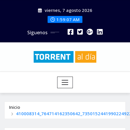
Saltar
viernes, 7 agosto 2026
al
contenido
1:59:08 AM
Síguenos
Inicio
410008314_764714162350642_735015244199022492