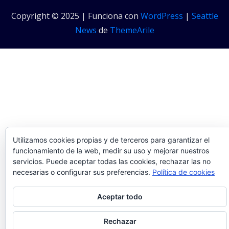
Copyright © 2025 | Funciona con
WordPress
|
Seattle
News
de
ThemeArile
Utilizamos cookies propias y de terceros para garantizar el
funcionamiento de la web, medir su uso y mejorar nuestros
servicios. Puede aceptar todas las cookies, rechazar las no
necesarias o configurar sus preferencias.
Política de cookies
Privacidad y cookies: este sitio usa cookies. Si continúas navegando por
Aceptar todo
él, aceptas su uso.
Para obtener más información, incluido cómo gestionar las cookies,
Rechazar
consulta:
Política de cookies