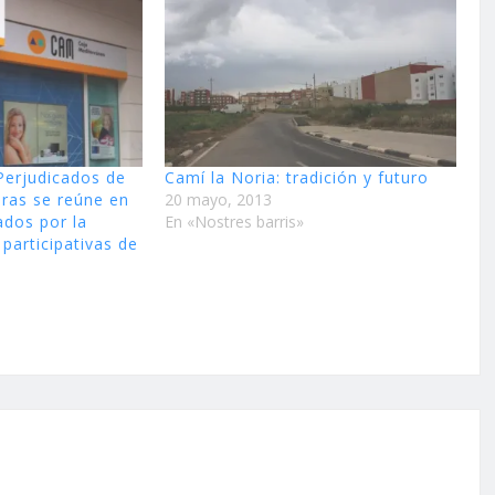
Perjudicados de
Camí la Noria: tradición y futuro
eras se reúne en
20 mayo, 2013
ados por la
En «Nostres barris»
participativas de