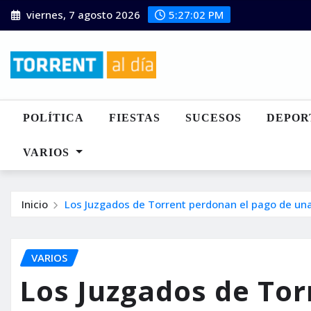
Saltar
viernes, 7 agosto 2026
5:27:03 PM
al
contenido
POLÍTICA
FIESTAS
SUCESOS
DEPOR
VARIOS
Inicio
Los Juzgados de Torrent perdonan el pago de una
VARIOS
Los Juzgados de Tor