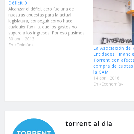
Déficit 0
Alcanzar el déficit cero fue una de
nuestras apuestas para la actual
legislatura, conseguir como hace
cualquier familia, que los gastos no
supere a los ingresos. Por eso pusimos
en marcha el Plan de Austeridad en
30 abril, 2013
2011 y dos años antes del plazo que
En «Opinión»
La Asociación de 
nos marcamos, hemos conseguido
Entidades Financi
alcanzar el…
Torrent con afect
compra de cuotas 
la CAM
14 abril, 2016
En «Economía»
torrent al dia