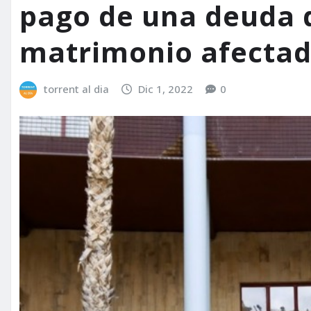
pago de una deuda d
matrimonio afectado
torrent al dia
Dic 1, 2022
0