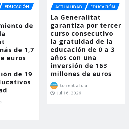
EDUCACIÓN
ACTUALIDAD
EDUCACIÓN
La Generalitat
garantiza por tercer
miento de
curso consecutivo
la
la gratuidad de la
at
educación de 0 a 3
más de 1,7
años con una
de euros
inversión de 163
millones de euros
ción de 19
ducativos
torrent al dia
dad
Jul 16, 2026
a