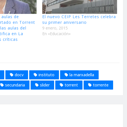
 aulas de
El nuevo CEIP Les Terretes celebra
ertado en Torrent
su primer aniversario
las aulas del
9 enero, 2015
tifica en La
En «Educación»
 críticas
docv
instituto
la marxadella
secundaria
slider
torrent
torrente