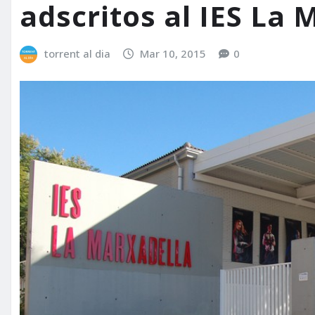
adscritos al IES La 
torrent al dia
Mar 10, 2015
0