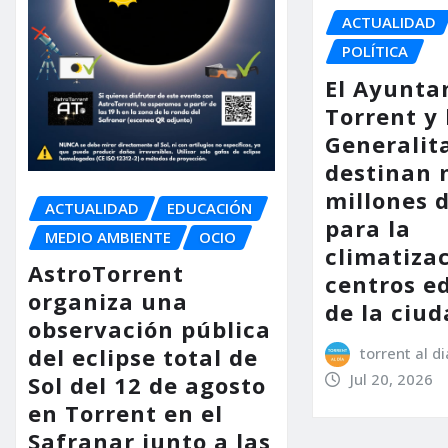
ACTUALIDAD
POLÍTICA
El Ayunta
Torrent y 
Generalit
destinan 
millones 
ACTUALIDAD
EDUCACIÓN
para la
MEDIO AMBIENTE
OCIO
climatiza
AstroTorrent
centros e
organiza una
de la ciu
observación pública
del eclipse total de
torrent al di
Jul 20, 2026
Sol del 12 de agosto
en Torrent en el
Safranar junto a las