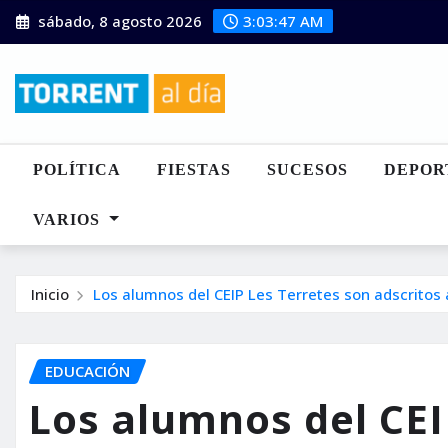
Saltar
sábado, 8 agosto 2026
3:03:49 AM
al
contenido
POLÍTICA
FIESTAS
SUCESOS
DEPOR
VARIOS
Inicio
Los alumnos del CEIP Les Terretes son adscritos 
EDUCACIÓN
Los alumnos del CEI