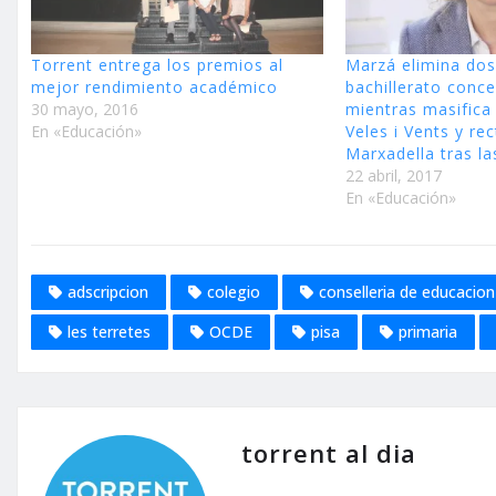
Torrent entrega los premios al
Marzá elimina dos
mejor rendimiento académico
bachillerato conc
30 mayo, 2016
mientras masifica 
En «Educación»
Veles i Vents y rec
Marxadella tras las
22 abril, 2017
En «Educación»
adscripcion
colegio
conselleria de educacion
les terretes
OCDE
pisa
primaria
torrent al dia