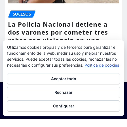
SUCESOS
La Policía Nacional detiene a
dos varones por cometer tres
robos con violencia en una
misma mañana
Utilizamos cookies propias y de terceros para garantizar el
funcionamiento de la web, medir su uso y mejorar nuestros
servicios. Puede aceptar todas las cookies, rechazar las no
torrent al dia
Ago 7, 2026
necesarias o configurar sus preferencias.
Política de cookies
Privacidad y cookies: este sitio usa cookies. Si continúas navegando
Aceptar todo
por él, aceptas su uso.
Para obtener más información, incluido cómo gestionar las cookies,
Rechazar
consulta:
Política de cookies
Configurar
Copyright © 2025 | Funciona con
WordPress
|
Seattle