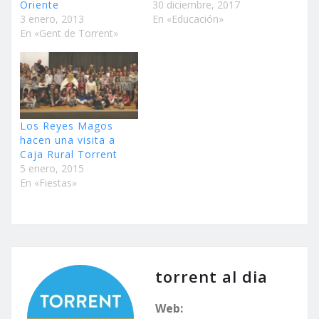
Oriente
30 diciembre, 2017
3 enero, 2013
En «Educación»
En «Gent de Torrent»
Los Reyes Magos
hacen una visita a
Caja Rural Torrent
5 enero, 2015
En «Fiestas»
torrent al dia
Web: