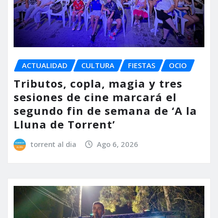
ACTUALIDAD
CULTURA
FIESTAS
OCIO
Tributos, copla, magia y tres
sesiones de cine marcará el
segundo fin de semana de ‘A la
Lluna de Torrent’
torrent al dia
Ago 6, 2026