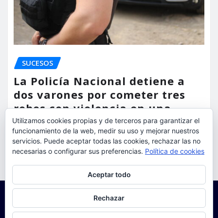
SUCESOS
La Policía Nacional detiene a
dos varones por cometer tres
robos con violencia en una
misma mañana
Utilizamos cookies propias y de terceros para garantizar el
funcionamiento de la web, medir su uso y mejorar nuestros
servicios. Puede aceptar todas las cookies, rechazar las no
torrent al dia
Ago 7, 2026
necesarias o configurar sus preferencias.
Política de cookies
Privacidad y cookies: este sitio usa cookies. Si continúas navegando
Aceptar todo
por él, aceptas su uso.
Para obtener más información, incluido cómo gestionar las cookies,
Rechazar
consulta:
Política de cookies