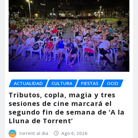
ACTUALIDAD
CULTURA
FIESTAS
OCIO
Tributos, copla, magia y tres
sesiones de cine marcará el
segundo fin de semana de ‘A la
Lluna de Torrent’
torrent al dia
Ago 6, 2026