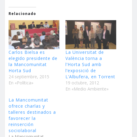
Relacionado
Carlos Bielsa es
La Universitat de
elegido presidente de
València torna a
la Mancomunitat
l’Horta Sud amb
Horta Sud
l’exposició de
24 septiembre, 2015
L’Albufera, en Torrent
En «Política»
19 octubre, 2012
En «Medio Ambiente»
La Mancomunitat
ofrece charlas y
talleres destinados a
favorecer la
reinserción
sociolaboral
La Mancomunitat