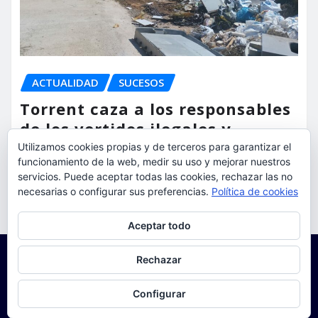
ACTUALIDAD
SUCESOS
Torrent caza a los responsables
de los vertidos ilegales y
endurece las sanciones
Utilizamos cookies propias y de terceros para garantizar el
funcionamiento de la web, medir su uso y mejorar nuestros
torrent al dia
Ago 7, 2026
servicios. Puede aceptar todas las cookies, rechazar las no
necesarias o configurar sus preferencias.
Política de cookies
Privacidad y cookies: este sitio usa cookies. Si continúas navegando
Aceptar todo
por él, aceptas su uso.
Para obtener más información, incluido cómo gestionar las cookies,
Rechazar
consulta:
Política de cookies
Configurar