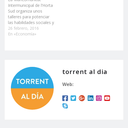
Intermunicipal de l’Horta
Sud organiza unos
talleres para potenciar
las habilidades sociales y
laborales del alumnado
26 febrero, 2016
Estas actividades se
En «Economía»
dirigen al alumnado
próximo a iniciar su
inserción en el mundo
laboral El fomento del
empleo es un objetivo
clave en la estrategia de
torrent al dia
la Mancomunitat
Intermunicipal de
Web:
l’Horta…