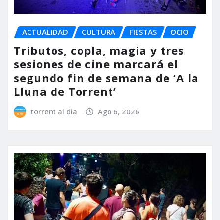
ACTUALIDAD
CULTURA
FIESTAS
OCIO
Tributos, copla, magia y tres
sesiones de cine marcará el
segundo fin de semana de ‘A la
Lluna de Torrent’
torrent al dia
Ago 6, 2026