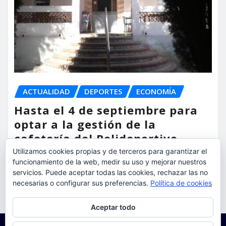
ACTUALIDAD
DEPORTES
ECONOMÍA
Hasta el 4 de septiembre para
optar a la gestión de la
cafetería del Polideportivo
Anabel Medina de Torrent
Utilizamos cookies propias y de terceros para garantizar el
funcionamiento de la web, medir su uso y mejorar nuestros
torrent al dia
Ago 6, 2026
servicios. Puede aceptar todas las cookies, rechazar las no
necesarias o configurar sus preferencias.
Política de cookies
Privacidad y cookies: este sitio usa cookies. Si continúas navegando
Aceptar todo
por él, aceptas su uso.