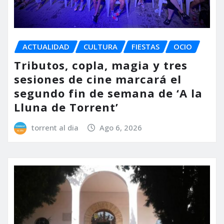
ACTUALIDAD
CULTURA
FIESTAS
OCIO
Tributos, copla, magia y tres
sesiones de cine marcará el
segundo fin de semana de ‘A la
Lluna de Torrent’
torrent al dia
Ago 6, 2026