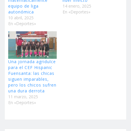
matemáticamente
líder invicto
equipo de liga
14 enero, 2025
autonómica
En «Deportes»
10 abril, 2025
En «Deportes»
Una jornada agridulce
para el CEF Hispanic
Fuensanta: las chicas
siguen imparables,
pero los chicos sufren
una dura derrota
11 marzo, 2025
En «Deportes»