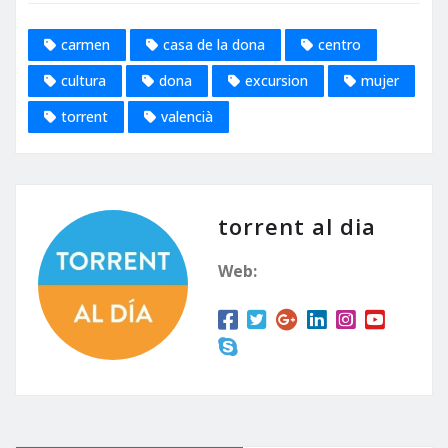
carmen
casa de la dona
centro
cultura
dona
excursion
mujer
torrent
valencià
torrent al dia
Web: