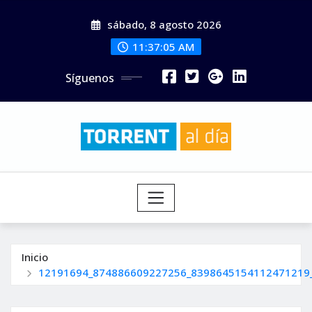
Saltar
sábado, 8 agosto 2026
al
contenido
11:37:07 AM
Síguenos
Inicio
12191694_874886609227256_8398645154112471219