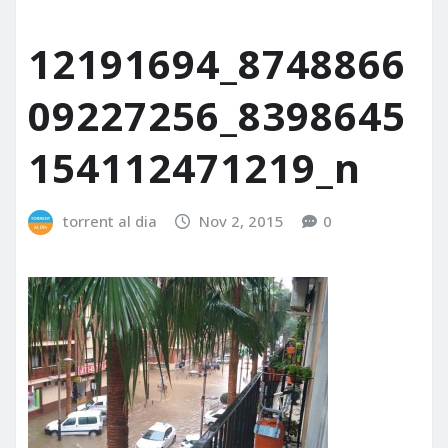
12191694_8748866
09227256_8398645
154112471219_n
torrent al dia
Nov 2, 2015
0