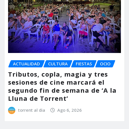
ACTUALIDAD
CULTURA
FIESTAS
OCIO
Tributos, copla, magia y tres
sesiones de cine marcará el
segundo fin de semana de ‘A la
Lluna de Torrent’
torrent al dia
Ago 6, 2026