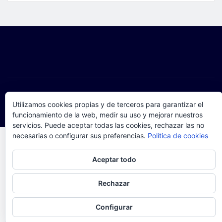
Copyright © 2025 | Funciona con
WordPress
|
Seattle
Utilizamos cookies propias y de terceros para garantizar el
News
de
ThemeArile
funcionamiento de la web, medir su uso y mejorar nuestros
servicios. Puede aceptar todas las cookies, rechazar las no
necesarias o configurar sus preferencias.
Política de cookies
Privacidad y cookies: este sitio usa cookies. Si continúas navegando
Aceptar todo
por él, aceptas su uso.
Para obtener más información, incluido cómo gestionar las cookies,
Rechazar
consulta:
Política de cookies
Configurar