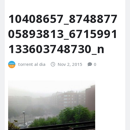
10408657_8748877
05893813_6715991
133603748730_n
torrent al dia
Nov 2, 2015
0