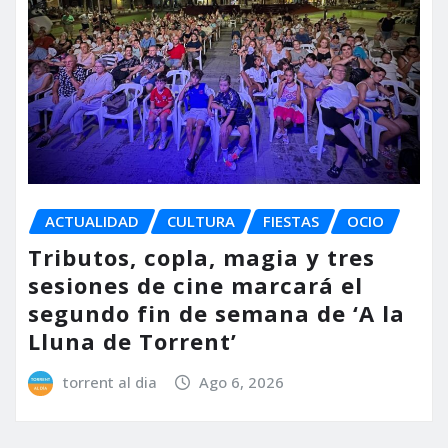
ACTUALIDAD
CULTURA
FIESTAS
OCIO
Tributos, copla, magia y tres
sesiones de cine marcará el
segundo fin de semana de ‘A la
Lluna de Torrent’
torrent al dia
Ago 6, 2026