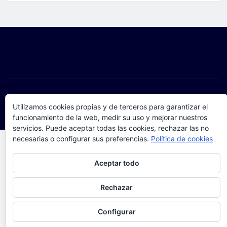
Copyright © 2025 | Funciona con
WordPress
|
Seattle
Utilizamos cookies propias y de terceros para garantizar el
News
de
ThemeArile
funcionamiento de la web, medir su uso y mejorar nuestros
servicios. Puede aceptar todas las cookies, rechazar las no
necesarias o configurar sus preferencias.
Política de cookies
Privacidad y cookies: este sitio usa cookies. Si continúas navegando
Aceptar todo
por él, aceptas su uso.
Para obtener más información, incluido cómo gestionar las cookies,
Rechazar
consulta:
Política de cookies
Configurar