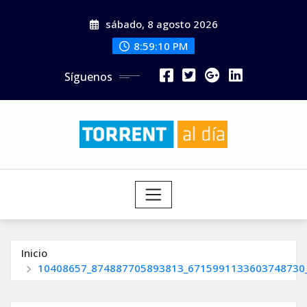
Saltar
sábado, 8 agosto 2026
al
contenido
8:59:11 PM
Síguenos
Inicio
10408657_874887705893813_6715991133603748730