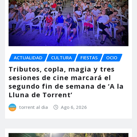
ACTUALIDAD
CULTURA
FIESTAS
OCIO
Tributos, copla, magia y tres
sesiones de cine marcará el
segundo fin de semana de ‘A la
Lluna de Torrent’
torrent al dia
Ago 6, 2026