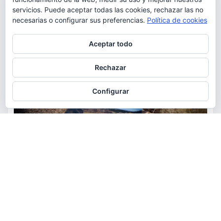
servicios. Puede aceptar todas las cookies, rechazar las no
necesarias o configurar sus preferencias.
Política de cookies
Privacidad y cookies: este sitio usa cookies. Si continúas navegando
Aceptar todo
por él, aceptas su uso.
Para obtener más información, incluido cómo gestionar las cookies,
Rechazar
consulta:
Política de cookies
Configurar
ACTUALIDAD
MEDIO AMBIENTE
POLÍTICA
Torrent restaurará la cantera
de la Serra Perenxisa como
balsa de laminación frente a las