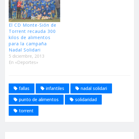
El CD Monte-Sión de
Torrent recauda 300
kilos de alimentos
para la campaña
Nadal Solidari
5 diciembre, 2013
En «Deportes»
fallas
infantiles
nadal solidari
punto de alimentos
solidaridad
torrent