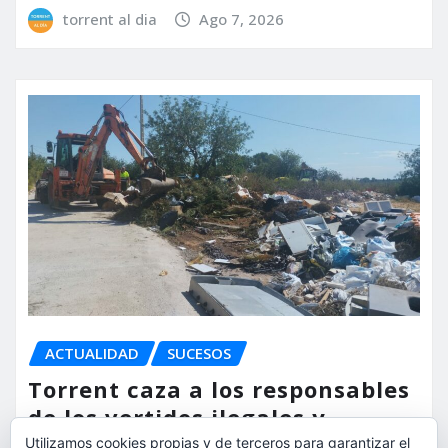
torrent al dia
Ago 7, 2026
ACTUALIDAD
SUCESOS
Torrent caza a los responsables
de los vertidos ilegales y
endurece las sanciones
Utilizamos cookies propias y de terceros para garantizar el