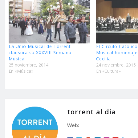
La Unió Musical de Torrent
El Círculo Católico
clausura su XXXVIII Semana
Musical homenaje
Musical
Cecilia
25 noviembre, 2014
24 noviembre, 2015
En «Música»
En «Cultura»
torrent al dia
Web: