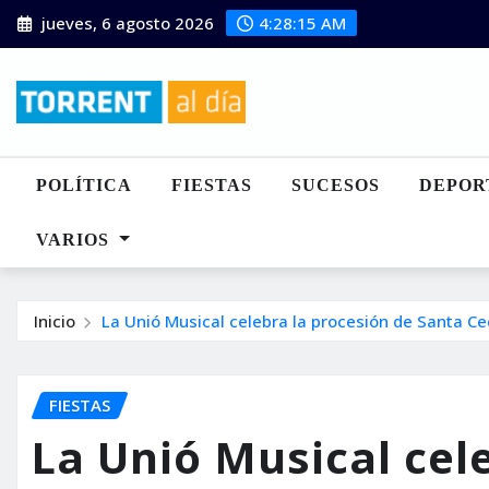
Saltar
jueves, 6 agosto 2026
4:28:16 AM
al
contenido
POLÍTICA
FIESTAS
SUCESOS
DEPOR
VARIOS
Inicio
La Unió Musical celebra la procesión de Santa Cec
FIESTAS
La Unió Musical cel