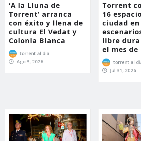
‘A la Lluna de
Torrent c
Torrent’ arranca
16 espacio
con éxito y llena de
ciudad en
cultura El Vedat y
escenarios
Colonia Blanca
libre dur
el mes de
torrent al dia
Ago 3, 2026
torrent al di
Jul 31, 2026