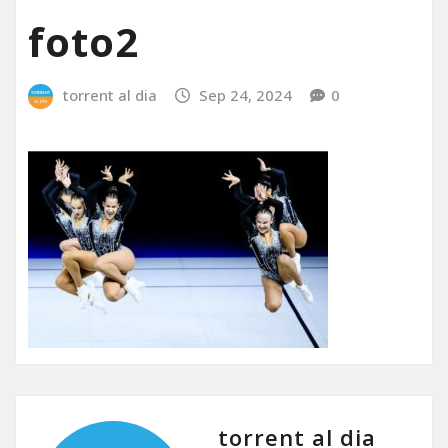
foto2
torrent al dia
Sep 24, 2024
0
torrent al dia