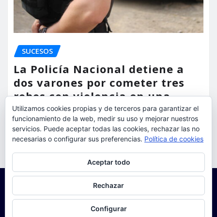
SUCESOS
La Policía Nacional detiene a
dos varones por cometer tres
robos con violencia en una
misma mañana
Utilizamos cookies propias y de terceros para garantizar el
funcionamiento de la web, medir su uso y mejorar nuestros
torrent al dia
Ago 7, 2026
servicios. Puede aceptar todas las cookies, rechazar las no
necesarias o configurar sus preferencias.
Política de cookies
Privacidad y cookies: este sitio usa cookies. Si continúas navegando
Aceptar todo
por él, aceptas su uso.
Para obtener más información, incluido cómo gestionar las cookies,
Rechazar
consulta:
Política de cookies
Configurar