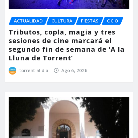
ACTUALIDAD
CULTURA
FIESTAS
OCIO
Tributos, copla, magia y tres
sesiones de cine marcará el
segundo fin de semana de ‘A la
Lluna de Torrent’
torrent al dia
Ago 6, 2026