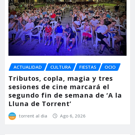
ACTUALIDAD
CULTURA
FIESTAS
OCIO
Tributos, copla, magia y tres
sesiones de cine marcará el
segundo fin de semana de ‘A la
Lluna de Torrent’
torrent al dia
Ago 6, 2026