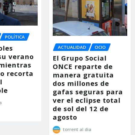
POLÍTICA
oles
ACTUALIDAD
OCIO
su verano
El Grupo Social
mientras
ONCE reparte de
no recorta
manera gratuita
l
dos millones de
le
gafas seguras para
ver el eclipse total
a
de sol del 12 de
agosto
torrent al dia