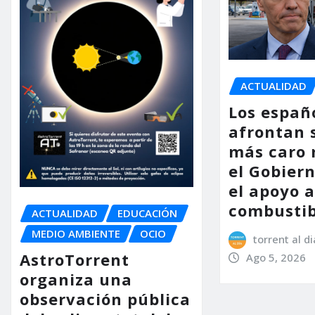
ACTUALIDAD
Los españ
afrontan 
más caro 
el Gobier
el apoyo a
combustib
ACTUALIDAD
EDUCACIÓN
MEDIO AMBIENTE
OCIO
torrent al di
AstroTorrent
Ago 5, 2026
organiza una
observación pública