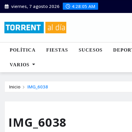
Saltar
viernes, 7 agosto 2026
4:28:06 AM
al
contenido
POLÍTICA
FIESTAS
SUCESOS
DEPOR
VARIOS
Inicio
IMG_6038
IMG_6038