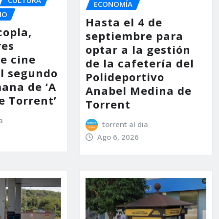
ECONOMÍA
IO
Hasta el 4 de
copla,
septiembre para
res
optar a la gestión
e cine
de la cafetería del
l segundo
Polideportivo
mana de ‘A
Anabel Medina de
e Torrent’
Torrent
a
torrent al dia
Ago 6, 2026