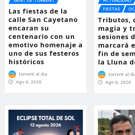
FIESTAS
OC
Las fiestas de la
calle San Cayetano
Tributos, 
encaran su
magia y t
centenario con un
sesiones d
emotivo homenaje a
marcará e
uno de sus festeros
fin de se
históricos
la Lluna d
torrent al dia
torrent al di
Ago 6, 2026
Ago 6, 2026