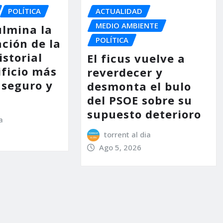
POLÍTICA
ACTUALIDAD
MEDIO AMBIENTE
ulmina la
POLÍTICA
ción de la
storial
El ficus vuelve a
ificio más
reverdecer y
 seguro y
desmonta el bulo
del PSOE sobre su
supuesto deterioro
a
torrent al dia
Ago 5, 2026