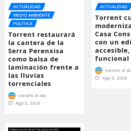
ACTUALIDAD
ACTUALIDAD
MEDIO AMBIENTE
Torrent c
POLÍTICA
moderniza
Casa Consi
Torrent restaurará
con un ed
la cantera de la
accesible,
Serra Perenxisa
funcional
como balsa de
laminación frente a
torrent al di
las lluvias
Ago 5, 2026
torrenciales
torrent al dia
Ago 5, 2026