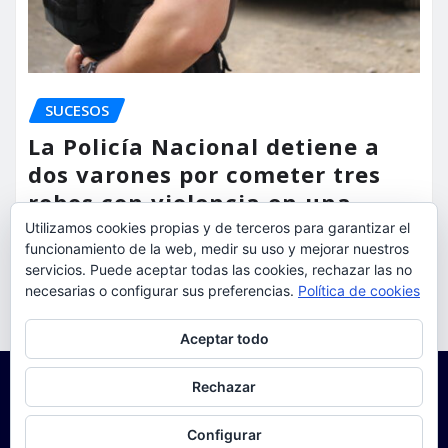
SUCESOS
La Policía Nacional detiene a
dos varones por cometer tres
robos con violencia en una
misma mañana
Utilizamos cookies propias y de terceros para garantizar el
funcionamiento de la web, medir su uso y mejorar nuestros
servicios. Puede aceptar todas las cookies, rechazar las no
torrent al dia
Ago 7, 2026
necesarias o configurar sus preferencias.
Política de cookies
Privacidad y cookies: este sitio usa cookies. Si continúas navegando
Aceptar todo
por él, aceptas su uso.
Para obtener más información, incluido cómo gestionar las cookies,
Rechazar
consulta:
Política de cookies
Configurar